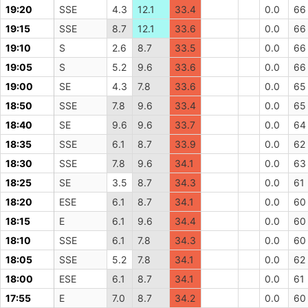
19:20
SSE
4.3
12.1
33.4
0.0
66
19:15
SSE
8.7
12.1
33.6
0.0
66
19:10
S
2.6
8.7
33.5
0.0
66
19:05
S
5.2
9.6
33.6
0.0
66
19:00
SE
4.3
7.8
33.6
0.0
65
18:50
SSE
7.8
9.6
33.4
0.0
65
18:40
SE
9.6
9.6
33.7
0.0
64
18:35
SSE
6.1
8.7
33.9
0.0
62
18:30
SSE
7.8
9.6
34.1
0.0
63
18:25
SE
3.5
8.7
34.3
0.0
61
18:20
ESE
6.1
8.7
34.1
0.0
60
18:15
E
6.1
9.6
34.4
0.0
60
18:10
SSE
6.1
7.8
34.3
0.0
60
18:05
SSE
5.2
7.8
34.1
0.0
62
18:00
ESE
6.1
8.7
34.1
0.0
61
17:55
E
7.0
8.7
34.2
0.0
60