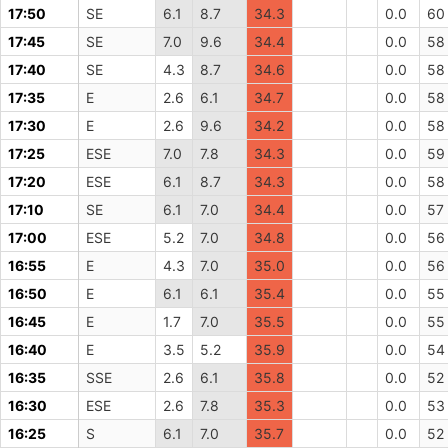
17:50
SE
6.1
8.7
34.3
0.0
60
17:45
SE
7.0
9.6
34.4
0.0
58
17:40
SE
4.3
8.7
34.6
0.0
58
17:35
E
2.6
6.1
34.7
0.0
58
17:30
E
2.6
9.6
34.2
0.0
58
17:25
ESE
7.0
7.8
34.3
0.0
59
17:20
ESE
6.1
8.7
34.3
0.0
58
17:10
SE
6.1
7.0
34.4
0.0
57
17:00
ESE
5.2
7.0
34.8
0.0
56
16:55
E
4.3
7.0
35.0
0.0
56
16:50
E
6.1
6.1
35.4
0.0
55
16:45
E
1.7
7.0
35.5
0.0
55
16:40
E
3.5
5.2
35.9
0.0
54
16:35
SSE
2.6
6.1
35.8
0.0
52
16:30
ESE
2.6
7.8
35.3
0.0
53
16:25
S
6.1
7.0
35.7
0.0
52