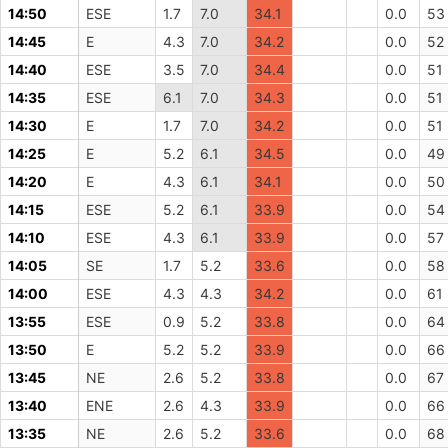
14:50
ESE
1.7
7.0
34.1
0.0
53
14:45
E
4.3
7.0
34.2
0.0
52
14:40
ESE
3.5
7.0
34.4
0.0
51
14:35
ESE
6.1
7.0
34.3
0.0
51
14:30
E
1.7
7.0
34.2
0.0
51
14:25
E
5.2
6.1
34.5
0.0
49
14:20
E
4.3
6.1
34.1
0.0
50
14:15
ESE
5.2
6.1
33.9
0.0
54
14:10
ESE
4.3
6.1
33.9
0.0
57
14:05
SE
1.7
5.2
33.6
0.0
58
14:00
ESE
4.3
4.3
34.2
0.0
61
13:55
ESE
0.9
5.2
33.8
0.0
64
13:50
E
5.2
5.2
33.9
0.0
66
13:45
NE
2.6
5.2
33.8
0.0
67
13:40
ENE
2.6
4.3
33.9
0.0
66
13:35
NE
2.6
5.2
33.6
0.0
68